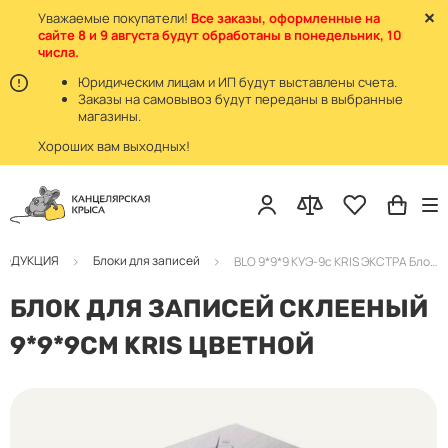
Уважаемые покупатели!
Все заказы, оформленные на
сайте 8 и 9 августа будут обработаны в понедельник, 10
числа.
Юридическим лицам и ИП будут выставлены счета.
Заказы на самовывоз будут переданы в выбранные
магазины.
Хороших вам выходных!
РОДУКЦИЯ
Блоки для записей
BLO 9*9*9 КУЭ-9с KRIS ЭКСТРА Блок для записей цветной, офсет, СКЛЕЕН. 2-6цв. (1/18)
БЛОК ДЛЯ ЗАПИСЕЙ СКЛЕЕНЫЙ
9*9*9СМ KRIS ЦВЕТНОЙ