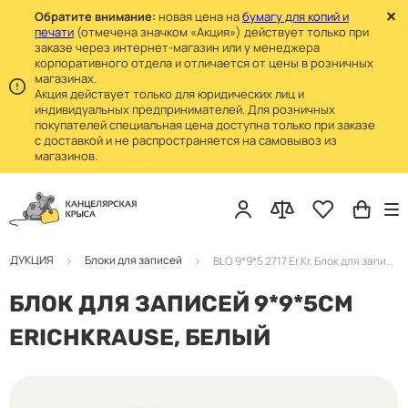
Обратите внимание:
новая цена на
бумагу для копий и
печати
(отмечена значком «Акция») действует только при
заказе через интернет-магазин или у менеджера
корпоративного отдела и отличается от цены в розничных
магазинах.
Акция действует только для юридических лиц и
индивидуальных предпринимателей. Для розничных
покупателей специальная цена доступна только при заказе
с доставкой и не распространяется на самовывоз из
магазинов.
РОДУКЦИЯ
Блоки для записей
BLO 9*9*5 2717 Er.Kr. Блок для записей не склеенный, белый (1/24)
БЛОК ДЛЯ ЗАПИСЕЙ 9*9*5СМ
ERICHKRAUSE, БЕЛЫЙ