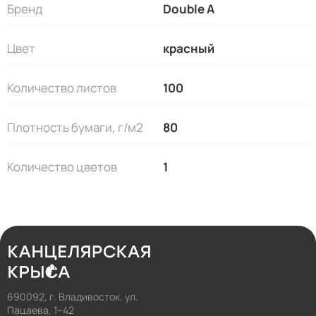
Бренд
Double A
Цвет
красный
Количество листов
100
Плотность бумаги, г/м2
80
Количество цветов
1
690092, г. Владивосток, ул.
Пацаева, 1–42