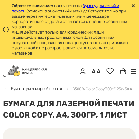
Обратите внимание:
новая цена на
бумагу для копий и
печати
(отмечена значком «Акция») действует только при
заказе через интернет-магазин или у менеджера
корпоративного отдела и отличается от цены в розничных
магазинах.
Акция действует только для юридических лиц и
индивидуальных предпринимателей. Для розничных
покупателей специальная цена доступна только при заказе
с доставкой и не распространяется на самовывоз из
магазинов.
А
Бумага для лазерной печати
B300/4 Color Copy 300г/125л/5п A4 Бумага для лазерной печати
БУМАГА ДЛЯ ЛАЗЕРНОЙ ПЕЧАТИ
COLOR COPY, А4, 300ГР, 1 ЛИСТ