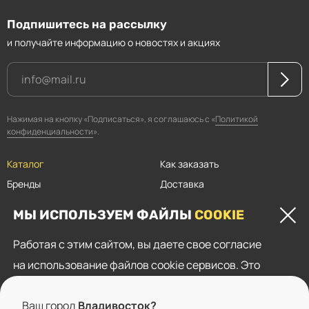
Подпишитесь на рассылку
и получайте информацию о новостях и акциях
Нажимая на кнопку «Подписаться», я соглашаюсь с «
Политикой
конфиденциальности
».
Каталог
Как заказать
Бренды
Доставка
Магазины
Оплата
МЫ ИСПОЛЬЗУЕМ ФАЙЛЫ
COOKIE
Прайсы
Скидки
Работая с этим сайтом, вы даете свое согласие
Контакты
на использование файлов cookie сервисов. Это
Пользовательское соглашение
необходимо для нормального функционирования
Политика конфиденциальности
Ваш город
Владивосток?
сайта, показа целевой рекламы и анализа трафика.