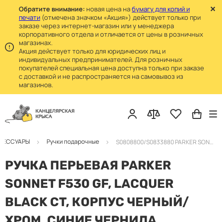
Обратите внимание:
новая цена на
бумагу для копий и
печати
(отмечена значком «Акция») действует только при
заказе через интернет-магазин или у менеджера
корпоративного отдела и отличается от цены в розничных
магазинах.
Акция действует только для юридических лиц и
индивидуальных предпринимателей. Для розничных
покупателей специальная цена доступна только при заказе
с доставкой и не распространяется на самовывоз из
магазинов.
КСЕССУАРЫ
Ручки подарочные
S0808800/S0833880 PARKER SONNET CT Ручка перьевая черный лак/хром
РУЧКА ПЕРЬЕВАЯ PARKER
SONNET F530 GF, LACQUER
BLACK СT, КОРПУС ЧЕРНЫЙ/
ХРОМ, СИНИЕ ЧЕРНИЛА