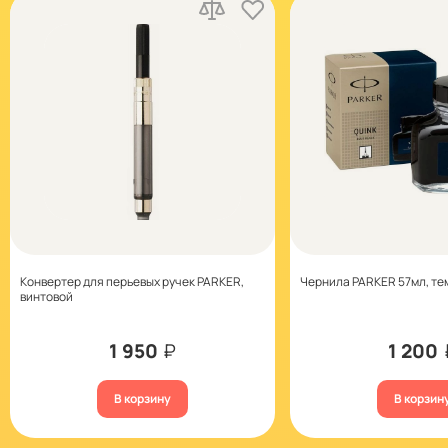
Конвертер для перьевых ручек PARKER,
Чернила PARKER 57мл, т
винтовой
1 950
₽
1 200
В корзину
В корзин