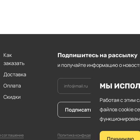
Как
Подпишитесь на рассылку
заказать
и получайте информацию о новост
Доставка
МЫ ИСПО
Оплата
Скидки
Работая с этим 
Нажимая на кно
файлов cookie с
Подписаться
я соглашаюсь с 
конфиденциаль
функционировани
е соглашение
Политика конфиденциальности
Принимаю