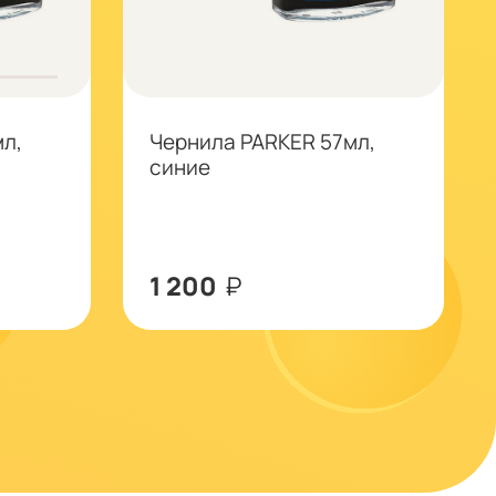
л,
Чернила PARKER 57мл,
синие
1 200
₽