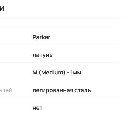
И
Parker
латунь
M (Medium) - 1мм
алей
легированная сталь
нет