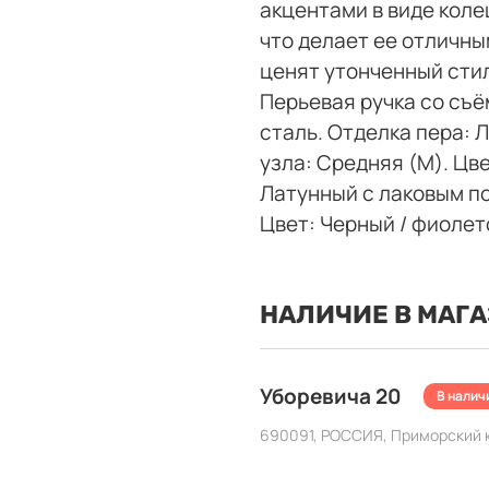
акцентами в виде коле
что делает ее отличн
ценят утонченный сти
Перьевая ручка со съ
сталь. Отделка пера:
узла: Средняя (M). Цв
Латунный с лаковым п
Цвет: Черный / фиолет
НАЛИЧИЕ В МАГ
Уборевича 20
В наличи
690091, РОССИЯ, Приморский кр