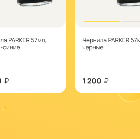
ла PARKER 57мл,
Чернила PARKER 57м
-синие
черные
0
₽
1 200
₽