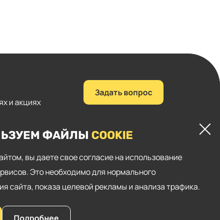
Задать вопрос
ях и акциях
+7 (423) 221-05-77
ЛЬЗУЕМ ФАЙЛЫ
COOKIE
e-shop@sims.ru
сайтом, вы даете свое согласие на использование
пку «Подписаться»,
ервисов. Это необходимо для нормального
«
Политикой
ности
».
я сайта, показа целевой рекламы и анализа трафика.
Разработка — студия «
Сибирикс
»
Подробнее