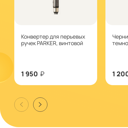
Конвертер для перьевых
Черни
ручек PARKER, винтовой
темно
1 950
₽
1 20