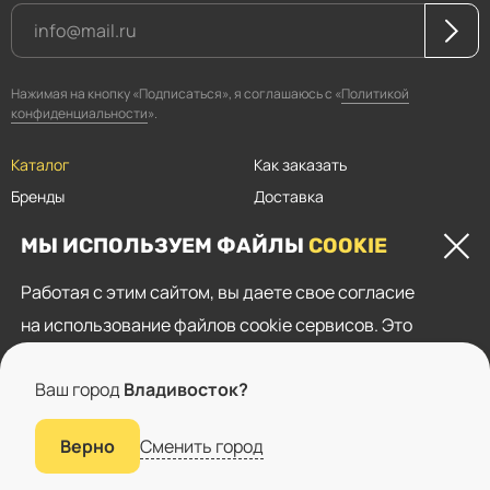
Нажимая на кнопку «Подписаться», я соглашаюсь с «
Политикой
конфиденциальности
».
Каталог
Как заказать
Бренды
Доставка
Магазины
Оплата
МЫ ИСПОЛЬЗУЕМ ФАЙЛЫ
COOKIE
Прайсы
Скидки
Работая с этим сайтом, вы даете свое согласие
Контакты
на использование файлов cookie сервисов. Это
Пользовательское соглашение
необходимо для нормального функционирования
Политика конфиденциальности
Ваш город
Владивосток?
сайта, показа целевой рекламы и анализа трафика.
© 2015–2026 «Канцелярская крыса»
Сменить город
Верно
Принимаю
Подробнее
Разработка — студия «
Сибирикс
»