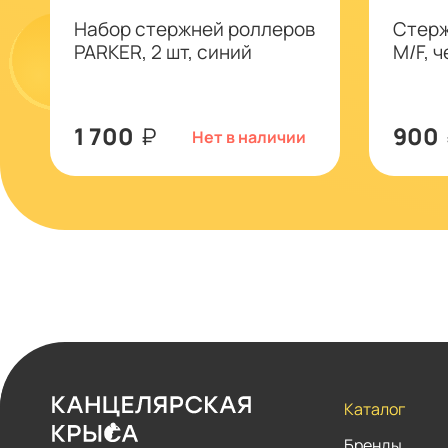
Набор стержней роллеров
Стерж
PARKER, 2 шт, синий
M/F, 
1 700
₽
900
Нет в наличии
Каталог
Бренды