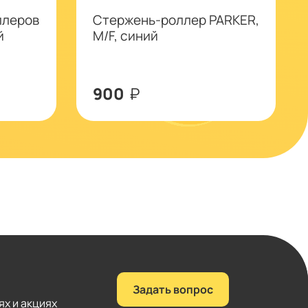
ллеров
Стержень-роллер PARKER,
й
M/F, синий
900
₽
Задать вопрос
ях и акциях