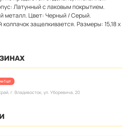
рпус: Латунный с лаковым покрытием.
 металл. Цвет: Черный / Серый.
колпачок защелкивается. Размеры: 15,18 х
АЗИНАХ
и 1 шт
ай, г. Владивосток, ул. Уборевича, 20
И