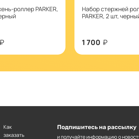
ень-роллер PARKER,
Набор стержней ро
черный
PARKER, 2 шт, черны
₽
1 700
₽
Как
Подпишитесь на рассылку
заказать
и получайте информацию о новост