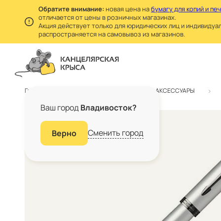
Обратите внимание:
новая цена на
бумагу для копий и пе
отличается от цены в розничных магазинах.
Акция действует только для юридических лиц и индивидуа
распространяется на самовывоз из магазинов.
Главная
Каталог
БИЗНЕС АКСЕССУАРЫ
Ваш город
Владивосток?
Сменить город
Верно