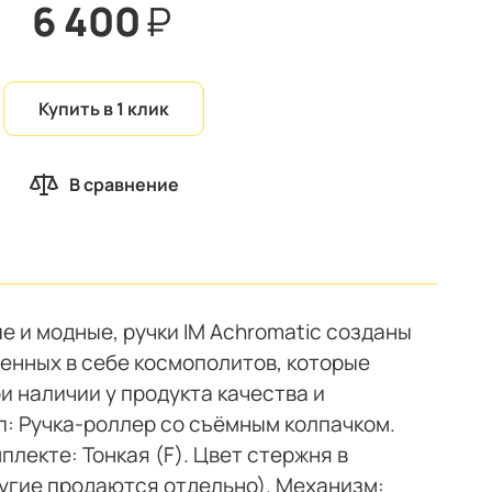
6 400
₽
Купить в 1 клик
В сравнение
 и модные, ручки IM Achromatic созданы
енных в себе космополитов, которые
и наличии у продукта качества и
п: Ручка-роллер со съёмным колпачком.
плекте: Тонкая (F). Цвет стержня в
ругие продаются отдельно). Механизм: