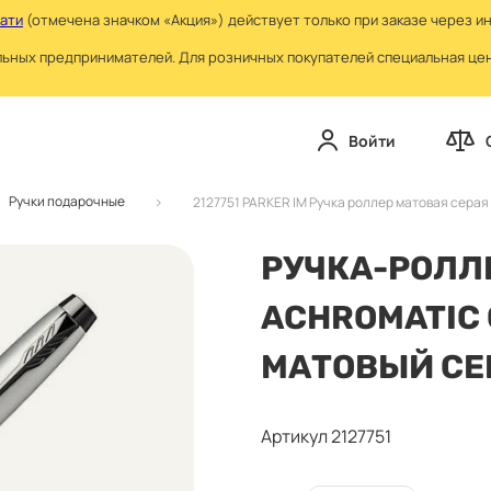
чати
(отмечена значком «Акция») действует только при заказе через и
льных предпринимателей. Для розничных покупателей специальная цена
Войти
Ручки подарочные
2127751 PARKER IM Ручка роллер матовая серая
РУЧКА-РОЛЛЕ
ACHROMATIC 
МАТОВЫЙ СЕ
Артикул 2127751