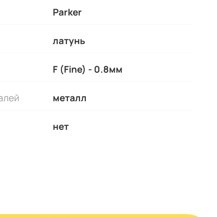
Parker
латунь
F (Fine) - 0.8мм
алей
металл
нет