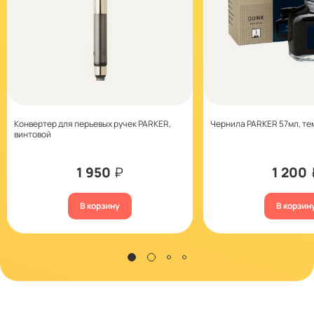
Конвертер для перьевых ручек PARKER,
Чернила PARKER 57мл, т
винтовой
1 950
₽
1 200
В корзину
В корзин