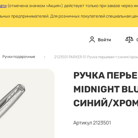
чати
(отмечена значком «Акция») действует только при заказе через и
льных предпринимателей. Для розничных покупателей специальная цена
Войти
Ручки подарочные
2123501 PARKER 51 Ручка перьевая т.синяя/хро
РУЧКА ПЕРЬЕ
MIDNIGHT BL
СИНИЙ/ХРОМ
Артикул 2123501