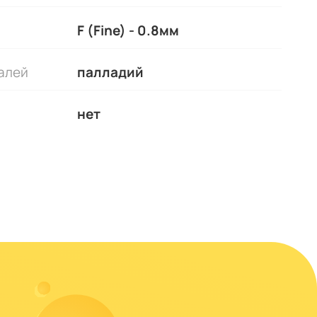
F (Fine) - 0.8мм
алей
палладий
нет