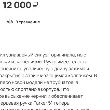
12 000
₽
В сравнение
нил узнаваемый силуэт оригинала, но с
ыми изменениями. Ручка имеет слегка
онечника, увеличенную длину зажима и
закрытия с завинчивающимся колпачком. В
 перо новой модели не трубчатое, а
остью спрятано в корпусе, что
е высыхание чернил и обеспечивает
ерьевая ручка Parker 51 теперь
тридж или конвертер, и доступна в двух