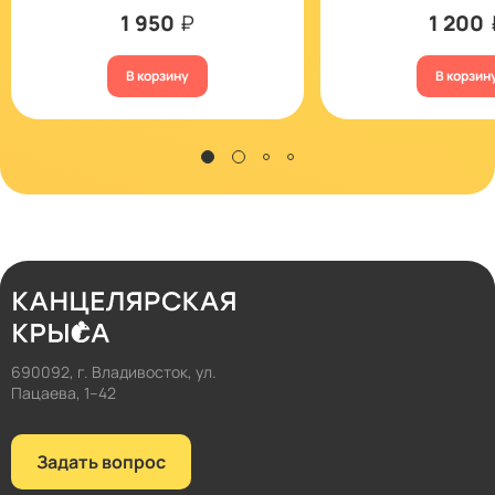
1 950
₽
1 200
В корзину
В корзин
690092, г. Владивосток, ул.
Пацаева, 1–42
Задать вопрос