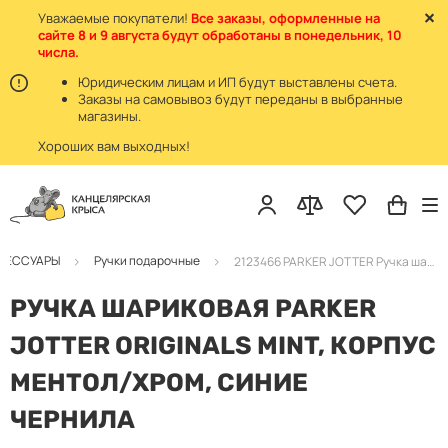
Уважаемые покупатели!
Все заказы, оформленные на
сайте 8 и 9 августа будут обработаны в понедельник, 10
числа.
Юридическим лицам и ИП будут выставлены счета.
Заказы на самовывоз будут переданы в выбранные
магазины.
Хороших вам выходных!
КСЕССУАРЫ
Ручки подарочные
2123466 PARKER JOTTER Ручка шариковая ментол/хром в блистере
РУЧКА ШАРИКОВАЯ PARKER
JOTTER ORIGINALS MINT, КОРПУС
МЕНТОЛ/ХРОМ, СИНИЕ
ЧЕРНИЛА