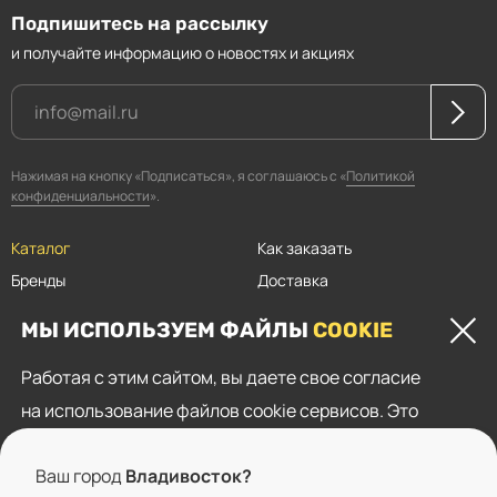
Подпишитесь на рассылку
и получайте информацию о новостях и акциях
Нажимая на кнопку «Подписаться», я соглашаюсь с «
Политикой
конфиденциальности
».
Каталог
Как заказать
Бренды
Доставка
Магазины
Оплата
МЫ ИСПОЛЬЗУЕМ ФАЙЛЫ
COOKIE
Прайсы
Скидки
Работая с этим сайтом, вы даете свое согласие
Контакты
на использование файлов cookie сервисов. Это
Пользовательское соглашение
необходимо для нормального функционирования
Политика конфиденциальности
Ваш город
Владивосток?
сайта, показа целевой рекламы и анализа трафика.