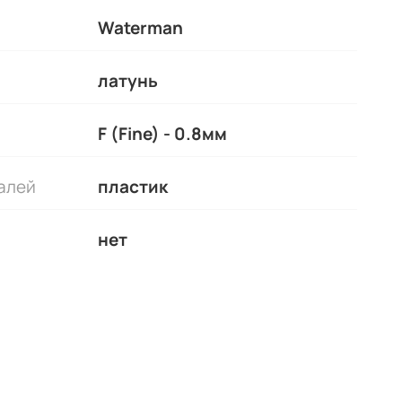
Waterman
латунь
F (Fine) - 0.8мм
алей
пластик
нет