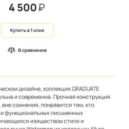
4 500
₽
Купить в 1 клик
В сравнение
ческом дизайне, коллекция GRADUATE
льна и современна. Прочная конструкция
 вне сомнения, понравится тем, кто
 и функциональных письменных
ичающихся изяществом стиля и
ая ручка Waterman из коллекции Allure