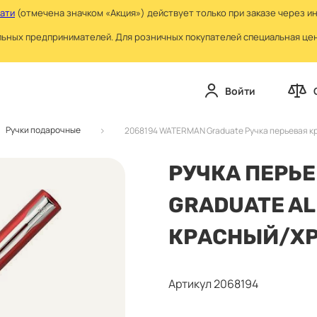
чати
(отмечена значком «Акция») действует только при заказе через и
льных предпринимателей. Для розничных покупателей специальная цена
Войти
Ручки подарочные
2068194 WATERMAN Graduate Ручка перьевая к
РУЧКА ПЕРЬ
GRADUATE ALL
КРАСНЫЙ/ХР
Артикул 2068194