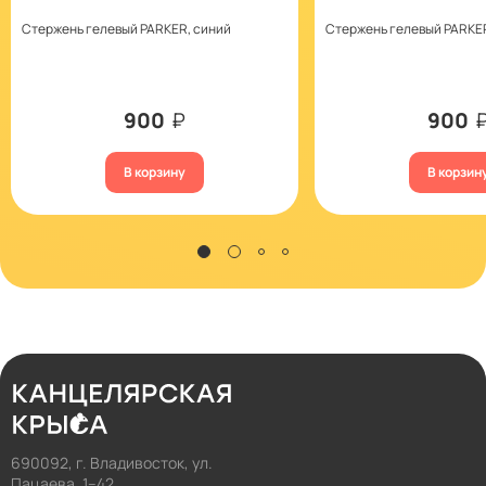
Стержень гелевый PARKER, синий
Стержень гелевый PARKE
900
₽
900
В корзину
В корзин
690092, г. Владивосток, ул.
Пацаева, 1–42