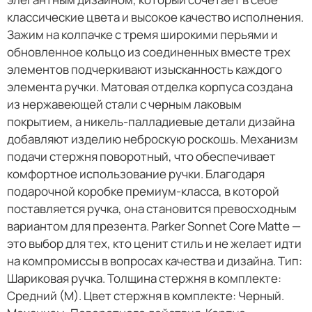
классические цвета и высокое качество исполнения.
Зажим на колпачке с тремя широкими перьями и
обновленное кольцо из соединенных вместе трех
элементов подчеркивают изысканность каждого
элемента ручки. Матовая отделка корпуса создана
из нержавеющей стали с черным лаковым
покрытием, а никель-палладиевые детали дизайна
добавляют изделию неброскую роскошь. Механизм
подачи стержня поворотный, что обеспечивает
комфортное использование ручки. Благодаря
подарочной коробке премиум-класса, в которой
поставляется ручка, она становится превосходным
вариантом для презента. Parker Sonnet Core Matte —
это выбор для тех, кто ценит стиль и не желает идти
на компромиссы в вопросах качества и дизайна. Тип:
Шариковая ручка. Толщина стержня в комплекте:
Средний (М). Цвет стержня в комплекте: Черный.