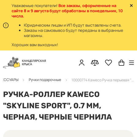
Уважаемые покупатели!
Все заказы, оформленные на
сайте 8 и 9 августа будут обработаны в понедельник, 10
числа.
Юридическим лицам и ИП будут выставлены счета.
Заказы на самовывоз будут переданы в выбранные
магазины.
Хороших вам выходных!
КСЕССУАРЫ
Ручки подарочные
10000774 Kaweco Ручка перьевая "Skyline Sport" F 0.7мм цвет корпуса черный
РУЧКА-РОЛЛЕР KAWECO
"SKYLINE SPORT", 0.7 ММ,
ЧЕРНАЯ, ЧЕРНЫЕ ЧЕРНИЛА