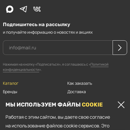
Подпишитесь на рассылку
и получайте информацию о новостях и акциях
Нажимая на кнопку «Подписаться», я соглашаюсь с «
Политикой
конфиденциальности
».
Каталог
Как заказать
Бренды
Доставка
Магазины
Оплата
МЫ ИСПОЛЬЗУЕМ ФАЙЛЫ
COOKIE
Прайсы
Скидки
Работая с этим сайтом, вы даете свое согласие
Контакты
на использование файлов cookie сервисов. Это