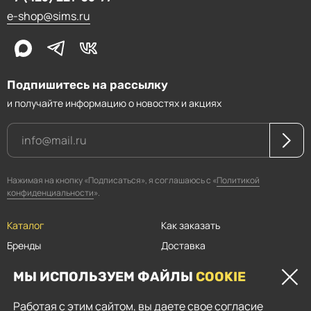
e-shop@sims.ru
Подпишитесь на рассылку
и получайте информацию о новостях и акциях
Нажимая на кнопку «Подписаться», я соглашаюсь с «
Политикой
конфиденциальности
».
Каталог
Как заказать
Бренды
Доставка
Магазины
Оплата
МЫ ИСПОЛЬЗУЕМ ФАЙЛЫ
COOKIE
Прайсы
Скидки
Работая с этим сайтом, вы даете свое согласие
Контакты