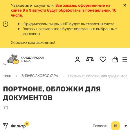
Уважаемые покупатели!
Все заказы, оформленные на
71
ФИЛЬТР
сайте 8 и 9 августа будут обработаны в понедельник, 10
Сбросить фильтр
числа.
Юридическим лицам и ИП будут выставлены счета.
Заказы на самовывоз будут переданы в выбранные
магазины.
Портмоне, обложки для документов
Хороших вам выходных!
Портмоне, обложки для документов
Ручки подарочные
аталог
БИЗНЕС АКСЕССУАРЫ
Портмоне, обложки для документов
ПОРТМОНЕ, ОБЛОЖКИ ДЛЯ
ДОКУМЕНТОВ
71
71
Фильтр
Показать
15