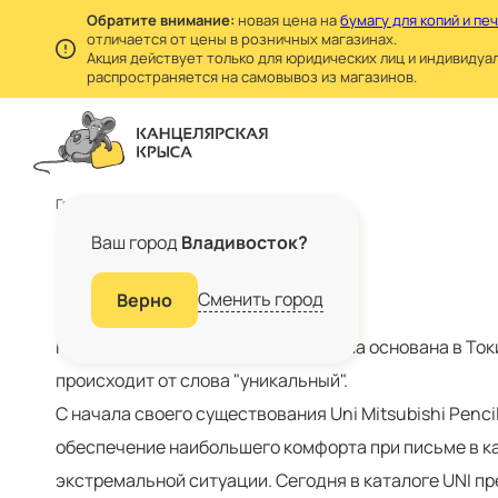
Обратите внимание:
новая цена на
бумагу для копий и пе
отличается от цены в розничных магазинах.
Акция действует только для юридических лиц и индивидуа
распространяется на самовывоз из магазинов.
Главная
Бренды
UNI
Ваш город
Владивосток?
БРЕНД UNI
Сменить город
Верно
Компания
UNI Mitsubishi Pencil
была основана в Токи
происходит от слова "уникальный".
С начала своего существования Uni Mitsubishi Penci
обеспечение наибольшего комфорта при письме в к
экстремальной ситуации. Сегодня в каталоге UNI п