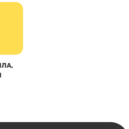
ЛА,
Я