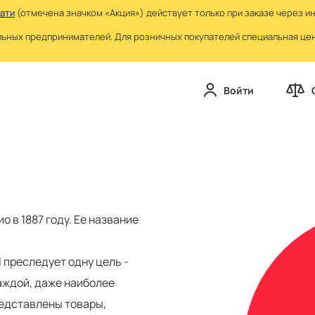
чати
(отмечена значком «Акция») действует только при заказе через и
льных предпринимателей. Для розничных покупателей специальная цена
Войти
о в 1887 году. Ее название
l преследует одну цель -
аждой, даже наиболее
редставлены товары,