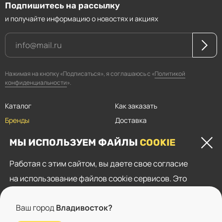
Подпишитесь на рассылку
и получайте информацию о новостях и акциях
Нажимая на кнопку «Подписаться», я соглашаюсь с «
Политикой
конфиденциальности
».
Каталог
Как заказать
Бренды
Доставка
Магазины
Оплата
МЫ ИСПОЛЬЗУЕМ ФАЙЛЫ
COOKIE
Прайсы
Скидки
Работая с этим сайтом, вы даете свое согласие
Контакты
на использование файлов cookie сервисов. Это
Пользовательское соглашение
необходимо для нормального функционирования
Политика конфиденциальности
Ваш город
Владивосток?
сайта, показа целевой рекламы и анализа трафика.