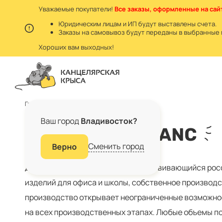
Уважаемые покупатели!
Все заказы, оформленные на сайт
Юридическим лицам и ИП будут выставлены счета.
Заказы на самовывоз будут переданы в выбранные 
Хороших вам выходных!
Главная
Бренды
DPS kanc
Ваш город
Владивосток?
БРЕНД DPS KANC
Сменить город
Верно
ДПС – крупнейший и динамично развивающийся рос
изделий для офиса и школы, собственное производс
производство открывает неограниченные возможнос
на всех производственных этапах. Любые объемы по