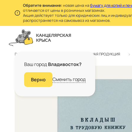
Обратите внимание:
новая цена на
бумагу для копий и пе
отличается от цены в розничных магазинах.
Акция действует только для юридических лиц и индивидуа
распространяется на самовывоз из магазинов.
Главная
Каталог
БУМАЖНАЯ ПРОДУКЦИЯ
Ваш город
Владивосток?
Сменить город
Верно