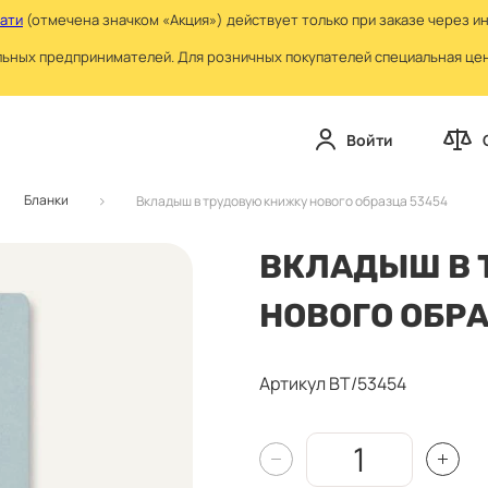
чати
(отмечена значком «Акция») действует только при заказе через и
льных предпринимателей. Для розничных покупателей специальная цена
Войти
Бланки
Вкладыш в трудовую книжку нового образца 53454
ВКЛАДЫШ В 
НОВОГО ОБР
Артикул ВТ/53454